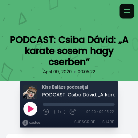
PODCAST: Csiba Dávid: „A
karate sosem hagy
cserben”
•
April 09, 2020
00:05:22
Kiss Balázs podcastjai
1x
00:00
/
00:05:22
SUBSCRIBE
SHARE