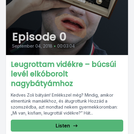
Episode 0
September 04, 2018
•
00:03:04
Leugrottam vidékre – búcsúi
levél elkóborolt
nagybátyámhoz
Kedves Zoli bátyám! Emlékszel még? Mindig, amikor
elmentünk mamáékhoz, és átugrottunk Hozzád a
szomszédba, azt mondtad nekem gyermekkoromban:
„Mi van, kisfiam, leugrottál vidékre?” Hát...
Listen