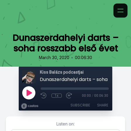
Dunaszerdahelyi darts –
soha rosszabb első évet
•
March 30, 2020
00:06:30
Kiss Balázs podcastjai
1x
00:00
/
00:06:30
SUBSCRIBE
SHARE
Listen on: