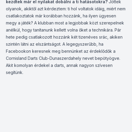
kezdtek már el nyilakat dobálni a ti hatásotokra?
Jöttek
olyanok, akiktől azt kérdeztem: ti hol voltatok idáig, miért nem
csatlakoztatok már korábban hozzánk, ha ilyen ügyesen
megy a játék? A klubban most a legjobbak közt szerepelnek
anélkül, hogy tanítanunk kellett volna őket a technikára. Pár
hete pedig csatlakozott hozzánk két tizenéves srác, akiken
szintén látni az elszántságot. A legegyszerűbb, ha
Facebookon keresnek meg bennünket az érdeklődők a
Cornisland Darts Club-Dunaszerdahely nevet bepötyögve.
Akit komolyan érdekel a darts, annak nagyon szívesen
segítünk.