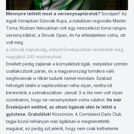
Mennyire telített most a versenynaptárotok?
Soroljam? Az
egyik hónapban Szlovák Kupa, a másikban regionális Master
Torna. Közben februárban volt egy nemzetközi torna rangos
versenyzőkkel, a Slovak Open, és ha elfelejtettem volna, ott
volt még
a szlovák bajnokság, melyet Érsekújvárban rendeztek meg
nagyjából 240 résztvevővel.
Emellett pedig zajlanak a környékbeli ligák, melyekbe szintén
csatlakoztunk páran, és a magyarországi tornákra való
meghívásnak is ritkán tudunk nemet mondani. Szabad
hétvégét találni a naptárunkban néha olyan, mintha tűt
keresnénk a szénakazalban. Január 3-a óta nem volt olyan
szombatom, hogy ne versenyeztem volna valahol.
Ha már
Érsekújvárt említed, az ottani ligának idén te lettél a
győztese. Gratulálok!
Köszönöm. A Cornisland Darts Club
tagjai közül néhányan más ligákban is megmérettetik
magukat, ez pedig azt jelenti, hogy nem csak kéthetente