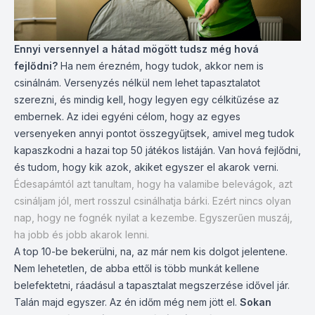
Ennyi versennyel a hátad mögött tudsz még hová
fejlődni?
Ha nem érezném, hogy tudok, akkor nem is
csinálnám. Versenyzés nélkül nem lehet tapasztalatot
szerezni, és mindig kell, hogy legyen egy célkitűzése az
embernek. Az idei egyéni célom, hogy az egyes
versenyeken annyi pontot összegyűjtsek, amivel meg tudok
kapaszkodni a hazai top 50 játékos listáján. Van hová fejlődni,
és tudom, hogy kik azok, akiket egyszer el akarok verni.
Édesapámtól azt tanultam, hogy ha valamibe belevágok, azt
csináljam jól, mert rosszul csinálhatja bárki. Ezért nincs olyan
nap, hogy ne fognék nyilat a kezembe. Egyszerűen muszáj,
ha jobb és jobb akarok lenni.
A top 10-be bekerülni, na, az már nem kis dolgot jelentene.
Nem lehetetlen, de abba ettől is több munkát kellene
belefektetni, ráadásul a tapasztalat megszerzése idővel jár.
Talán majd egyszer. Az én időm még nem jött el.
Sokan