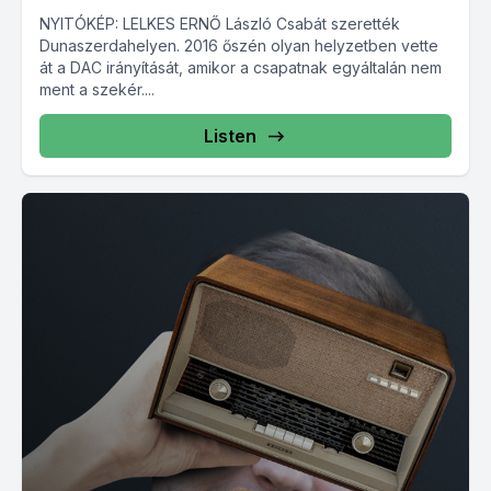
NYITÓKÉP: LELKES ERNŐ László Csabát szerették
Dunaszerdahelyen. 2016 őszén olyan helyzetben vette
át a DAC irányítását, amikor a csapatnak egyáltalán nem
ment a szekér....
Listen