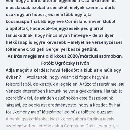
volt, hogy a darts úttörői legyenek a Csallóközben, és
eloszlassák azokat a sémákat, melyek szerint a darts
csak egy úri hóbort, és nem több egyfajta
kocsmasportnál. Bő egy éve Cornisland néven klubot
alapítottak, Facebook-bejegyzéseik pedig arról
tanúskodnak, hogy nincs olyan hétvége – de az ilyen
hétköznap is egyre kevesebb – melyet ne versenyzéssel
töltenének. Szigeti Gergellyel beszélgettünk.
Az írás megjelent a Klikkout 2020/márciusi számában.
Fotók: Ugróczky István
Adja magát a kérdés: hová fejlődött a klub az elmúlt egy
évben?
Attól tartok, hogy valamit ki fogok hagyni a
felsorolásból, de kezdjük a legelején. A tűzoltószertár melletti
Venezia étteremben kaptunk helyet a gyakorlásra. Hat táblát
szereltünk fel, és minden csütörtökön este összejöttünk
játszani, ez pedig azt eredményezte, hogy a kezdeti öt-hat
fős „kemény mag” létszámbelileg húsz fölöttire duzzadt.
A baráti gyakorlásokat kicsit komolyabbra fordítva tavaly
szeptemberben létrehoztuk a Cornisland Darts League-t, a