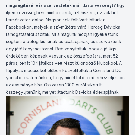
megsegítésére is szerveztetek már darts versenyt?
Egy
ilyen közösségben, mint a miénk, azt hiszem, ez valahol
természetes dolog. Nagyon sok felhívást láttunk a
Facebookon, melyek a szívműtétre váró Herceg Dávidka
támogatásáról szóltak. Mi a magunk módján igyekeztünk
segíteni a beteg kisfiúnak és családjának, és szerveztünk
egy jótékonysági tornát. Bebizonyítottuk, hogy a jó ügy
érdekében képesek vagyunk az összefogásra, mert 52
páros, tehát 104 játékos vett részt különböző klubokból. A
főpályás meccseket élőben közvetítettük a Cornisland DC
youtube csatornánkon, hogy minél több emberhez eljusson
az eseménye híre. Összesen 1300 eurót sikerült
összegyűjtenünk, melyet átadtunk Dávidka édesapjának.