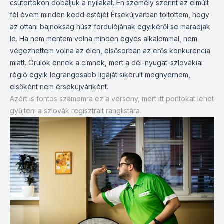
csütörtökön dobáljuk a nyilakat. Én személy szerint az elmúlt
fél évem minden kedd estéjét Érsekújvárban töltöttem, hogy
az ottani bajnokság húsz fordulójának egyikéről se maradjak
le. Ha nem mentem volna minden egyes alkalommal, nem
végezhettem volna az élen, elsősorban az erős konkurencia
miatt. Örülök ennek a címnek, mert a dél-nyugat-szlovákiai
régió egyik legrangosabb ligáját sikerült megnyernem,
elsőként nem érsekújváriként.
Azért is fontos számomra ez a verseny, mert itt pontokat lehet
gyűjteni a szlovák regisztrált ranglistára.