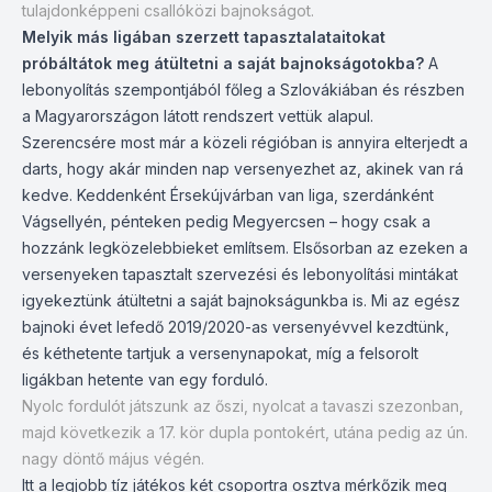
tulajdonképpeni csallóközi bajnokságot.
Melyik más ligában szerzett tapasztalataitokat
próbáltátok meg átültetni a saját bajnokságotokba?
A
lebonyolítás szempontjából főleg a Szlovákiában és részben
a Magyarországon látott rendszert vettük alapul.
Szerencsére most már a közeli régióban is annyira elterjedt a
darts, hogy akár minden nap versenyezhet az, akinek van rá
kedve. Keddenként Érsekújvárban van liga, szerdánként
Vágsellyén, pénteken pedig Megyercsen – hogy csak a
hozzánk legközelebbieket említsem. Elsősorban az ezeken a
versenyeken tapasztalt szervezési és lebonyolítási mintákat
igyekeztünk átültetni a saját bajnokságunkba is. Mi az egész
bajnoki évet lefedő 2019/2020-as versenyévvel kezdtünk,
és kéthetente tartjuk a versenynapokat, míg a felsorolt
ligákban hetente van egy forduló.
Nyolc fordulót játszunk az őszi, nyolcat a tavaszi szezonban,
majd következik a 17. kör dupla pontokért, utána pedig az ún.
nagy döntő május végén.
Itt a legjobb tíz játékos két csoportra osztva mérkőzik meg