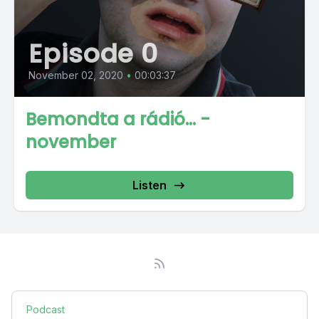
Episode 0
November 02, 2020
•
00:03:37
Bemondta a rádió… -
november
Listen
Podcast