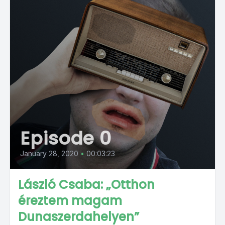
Episode 0
January 28, 2020
•
00:03:23
László Csaba: „Otthon
éreztem magam
Dunaszerdahelyen”