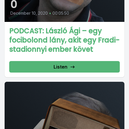
0
December 10, 2020
•
00:05:50
PODCAST: László Ági – egy
focibolond lány, akit egy Fradi-
stadionnyi ember követ
Listen