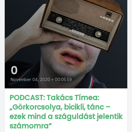
0
November 04, 2020
•
00:05:59
PODCAST: Takács Tímea:
„Görkorcsolya, bicikli, tánc –
ezek mind a száguldást jelentik
számomra”