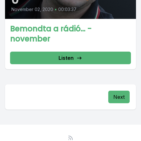
November 02, 2020
•
00:03:37
Bemondta a rádió… -
november
Listen
Next