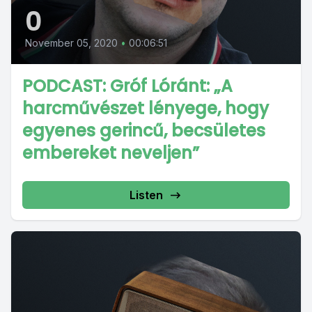
0
November 05, 2020
•
00:06:51
PODCAST: Gróf Lóránt: „A
harcművészet lényege, hogy
egyenes gerincű, becsületes
embereket neveljen”
Listen